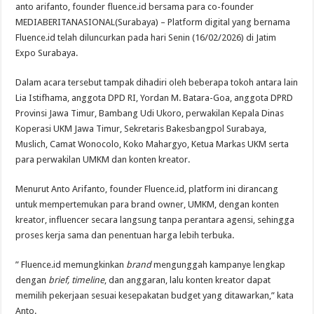
anto arifanto, founder fluence.id bersama para co-founder
MEDIABERITANASIONAL(Surabaya) – Platform digital yang bernama
Fluence.id telah diluncurkan pada hari Senin (16/02/2026) di Jatim
Expo Surabaya.
Dalam acara tersebut tampak dihadiri oleh beberapa tokoh antara lain
Lia Istifhama, anggota DPD RI, Yordan M. Batara-Goa, anggota DPRD
Provinsi Jawa Timur, Bambang Udi Ukoro, perwakilan Kepala Dinas
Koperasi UKM Jawa Timur, Sekretaris Bakesbangpol Surabaya,
Muslich, Camat Wonocolo, Koko Mahargyo, Ketua Markas UKM serta
para perwakilan UMKM dan konten kreator.
Menurut Anto Arifanto, founder Fluence.id, platform ini dirancang
untuk mempertemukan para brand owner, UMKM, dengan konten
kreator, influencer secara langsung tanpa perantara agensi, sehingga
proses kerja sama dan penentuan harga lebih terbuka.
” Fluence.id memungkinkan
brand
mengunggah kampanye lengkap
dengan
brief, timeline
, dan anggaran, lalu konten kreator dapat
memilih pekerjaan sesuai kesepakatan budget yang ditawarkan,” kata
Anto.