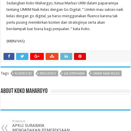
Sedangkan Koko Mahargyo, Ketua Markas UKM dalam paparannya
tentang UMKM Naik Kelas dengan Go Digital. ” Umkm mau sukses naik
kelas dengan go digital, ya harus menggunakan fluence karena tak
perlu pusing memikirkan konten dan strateginya serta akan
berdampak luar biasa bagi penjualan. ” kata Koko.
(MBN/VAS)
Tags
FLUENCE.ID
INFLUENCE
LIA ISTIFHAMA
UMKM NAIK KELAS
About Koko Mahargyo
Previous
APKLI SURABAYA
MENGADAKAN PEMERIKSAAN