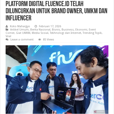
Platform Digital Fluence.id Telah
Diluncurkan Untuk Brand Owner, UMKM Dan
Influencer
Koko Mahargyo
Februari 17, 2026
Artikel Umum
,
Berita Nasional
,
Bisnis
,
Business
,
Ekonomi
,
Event
Corner
,
Giat UMKM
,
Media Sosial
,
Tekhnologi dan Internet
,
Trending Topik
,
Viral
Leave a comment
85 Views