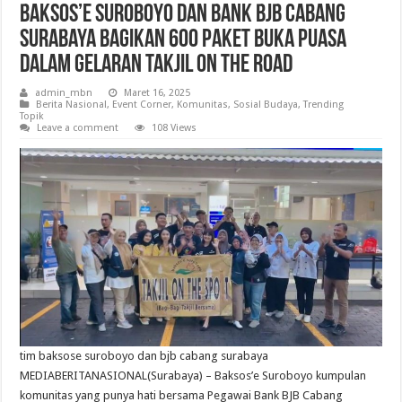
Baksos’e Suroboyo dan Bank BJB Cabang
Surabaya Bagikan 600 Paket Buka Puasa
Dalam Gelaran Takjil On The Road
admin_mbn
Maret 16, 2025
Berita Nasional
,
Event Corner
,
Komunitas
,
Sosial Budaya
,
Trending
Topik
Leave a comment
108 Views
tim baksose suroboyo dan bjb cabang surabaya
MEDIABERITANASIONAL(Surabaya) – Baksos’e Suroboyo kumpulan
komunitas yang punya hati bersama Pegawai Bank BJB Cabang