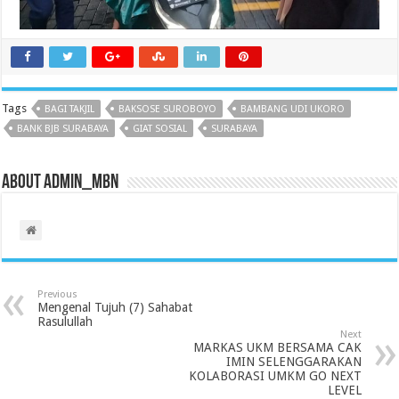
Tags
BAGI TAKJIL
BAKSOSE SUROBOYO
BAMBANG UDI UKORO
BANK BJB SURABAYA
GIAT SOSIAL
SURABAYA
About admin_mbn
Previous
Mengenal Tujuh (7) Sahabat
Rasulullah
Next
MARKAS UKM BERSAMA CAK
IMIN SELENGGARAKAN
KOLABORASI UMKM GO NEXT
LEVEL