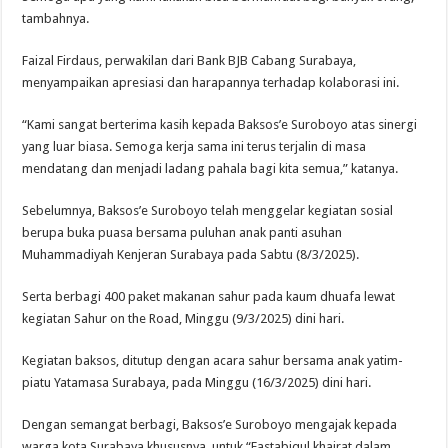
tambahnya.
Faizal Firdaus, perwakilan dari Bank BJB Cabang Surabaya,
menyampaikan apresiasi dan harapannya terhadap kolaborasi ini.
“Kami sangat berterima kasih kepada Baksos’e Suroboyo atas sinergi
yang luar biasa. Semoga kerja sama ini terus terjalin di masa
mendatang dan menjadi ladang pahala bagi kita semua,” katanya.
Sebelumnya, Baksos’e Suroboyo telah menggelar kegiatan sosial
berupa buka puasa bersama puluhan anak panti asuhan
Muhammadiyah Kenjeran Surabaya pada Sabtu (8/3/2025).
Serta berbagi 400 paket makanan sahur pada kaum dhuafa lewat
kegiatan Sahur on the Road, Minggu (9/3/2025) dini hari.
Kegiatan baksos, ditutup dengan acara sahur bersama anak yatim-
piatu Yatamasa Surabaya, pada Minggu (16/3/2025) dini hari.
Dengan semangat berbagi, Baksos’e Suroboyo mengajak kepada
warga kota Surabaya khususnya, untuk “Fastabiqul khairat dalam