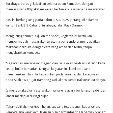
Surabaya, berbagi kebaikan selama bulan Ramadan, dengan
membagikan 600 paket makanan berbuka puasa kepada masyarakat.
Aksi ini berlangsung pada Sabtu (15/3/2025) petang, di halaman
kantor Bank BJB Cabang Surabaya, Jalan Raya Darmo.
Mengusung tema “Takjil on the Spot”, kegiatan ini bertujuan
mempermudah masyarakat, terutama pengendara, mendapatkan
makanan berbuka dengan cara yang aman dan tertib, tanpa
menyebabkan kemacetan.
“Kegiatan ini merupakan bagian dari rangkaian bakti sosial rutin kami
setiap bulan Ramadan. Dengan kegiatan ini, kami berusaha
menanamkan nilai-nilai kepedulian pada sesama, dan ketaqwaan
pada Allah SWT,” ujar Bambang Udi Ukoro, Ketua Baksos’e Suroboyo.
Ia mengungkapkan rasa syukurnya karena acara berlangsung dengan
lancar meskipun diiringi hujan.
“Alhamdulillah, meskipun hujan, suasana tetap penuh keberkahan.
Semoga apa yang kami lakukan bisa bermanfaat bagi banyak orang,”