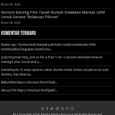
Juni 28, 2026
Nonton Bareng Film Tanah Runtuh Diadakan Markas UKM
Untuk Sarana “Relaksasi Pikiran”
Juni 28, 2026
Komentar Terbaru
Raden ayu: Terima kasih banyak pak Koko sudah membantu DNA
memfasilitasi kegiatan nonton ba...
Jody Hopman: Hey, Join us for a free 1-on-1 session and learn how to
manage your social and o...
Danielmycle: Si estas quieres saber donde rentar motos acuaticas en este
destino, hay diversa...
Billie3904: https://shorturl.fm/xYZuN...
Alicia2109: https://shorturl.fm/lQpKD...
© Copyright 2026, Media Berita Nasional All Rights Reserved