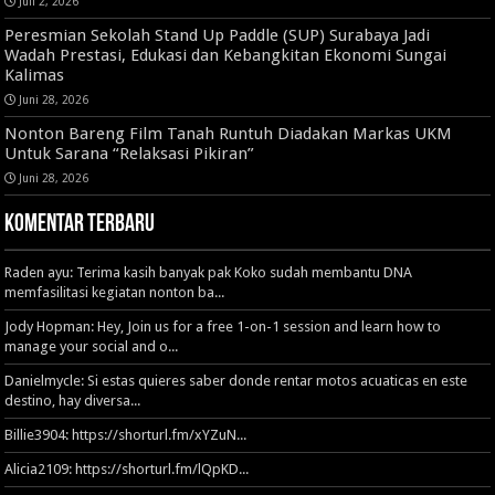
Juli 2, 2026
Peresmian Sekolah Stand Up Paddle (SUP) Surabaya Jadi
Wadah Prestasi, Edukasi dan Kebangkitan Ekonomi Sungai
Kalimas
Juni 28, 2026
Nonton Bareng Film Tanah Runtuh Diadakan Markas UKM
Untuk Sarana “Relaksasi Pikiran”
Juni 28, 2026
Komentar Terbaru
Raden ayu: Terima kasih banyak pak Koko sudah membantu DNA
memfasilitasi kegiatan nonton ba...
Jody Hopman: Hey, Join us for a free 1-on-1 session and learn how to
manage your social and o...
Danielmycle: Si estas quieres saber donde rentar motos acuaticas en este
destino, hay diversa...
Billie3904: https://shorturl.fm/xYZuN...
Alicia2109: https://shorturl.fm/lQpKD...