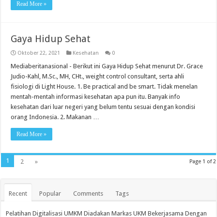
Read More »
Gaya Hidup Sehat
Oktober 22, 2021
Kesehatan
0
Mediaberitanasional - Berikut ini Gaya Hidup Sehat menurut Dr. Grace
Judio-Kahl, M.Sc., MH, CHt., weight control consultant, serta ahli
fisiologi di Light House. 1. Be practical and be smart. Tidak menelan
mentah-mentah informasi kesehatan apa pun itu. Banyak info
kesehatan dari luar negeri yang belum tentu sesuai dengan kondisi
orang Indonesia. 2. Makanan …
Read More »
1
2
»
Page 1 of 2
Recent
Popular
Comments
Tags
Pelatihan Digitalisasi UMKM Diadakan Markas UKM Bekerjasama Dengan