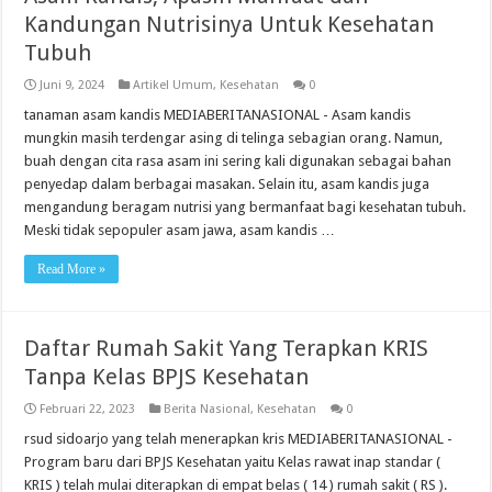
Kandungan Nutrisinya Untuk Kesehatan
Tubuh
Juni 9, 2024
Artikel Umum
,
Kesehatan
0
tanaman asam kandis MEDIABERITANASIONAL - Asam kandis
mungkin masih terdengar asing di telinga sebagian orang. Namun,
buah dengan cita rasa asam ini sering kali digunakan sebagai bahan
penyedap dalam berbagai masakan. Selain itu, asam kandis juga
mengandung beragam nutrisi yang bermanfaat bagi kesehatan tubuh.
Meski tidak sepopuler asam jawa, asam kandis …
Read More »
Daftar Rumah Sakit Yang Terapkan KRIS
Tanpa Kelas BPJS Kesehatan
Februari 22, 2023
Berita Nasional
,
Kesehatan
0
rsud sidoarjo yang telah menerapkan kris MEDIABERITANASIONAL -
Program baru dari BPJS Kesehatan yaitu Kelas rawat inap standar (
KRIS ) telah mulai diterapkan di empat belas ( 14 ) rumah sakit ( RS ).