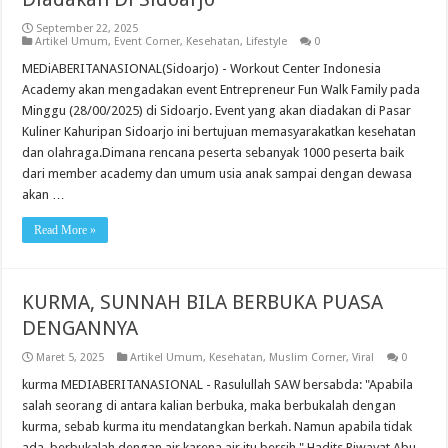
September 22, 2025
Artikel Umum
,
Event Corner
,
Kesehatan
,
Lifestyle
0
MEDiABERITANASIONAL(Sidoarjo) - Workout Center Indonesia
Academy akan mengadakan event Entrepreneur Fun Walk Family pada
Minggu (28/00/2025) di Sidoarjo. Event yang akan diadakan di Pasar
Kuliner Kahuripan Sidoarjo ini bertujuan memasyarakatkan kesehatan
dan olahraga.Dimana rencana peserta sebanyak 1000 peserta baik
dari member academy dan umum usia anak sampai dengan dewasa
akan …
Read More »
KURMA, SUNNAH BILA BERBUKA PUASA
DENGANNYA
Maret 5, 2025
Artikel Umum
,
Kesehatan
,
Muslim Corner
,
Viral
0
kurma MEDIABERITANASIONAL - Rasulullah SAW bersabda: "Apabila
salah seorang di antara kalian berbuka, maka berbukalah dengan
kurma, sebab kurma itu mendatangkan berkah. Namun apabila tidak
ada, berbukalah dengan air karena air itu bersih." Hadits Riwayat Abu